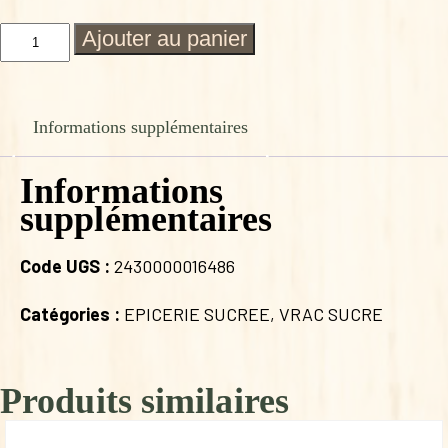
quantité
Ajouter au panier
de
SUCRE
BETTERAVE
BLANC
Informations supplémentaires
BIO
FRANCAIS
Informations
supplémentaires
Code UGS :
2430000016486
Catégories :
EPICERIE SUCREE
,
VRAC SUCRE
Produits similaires