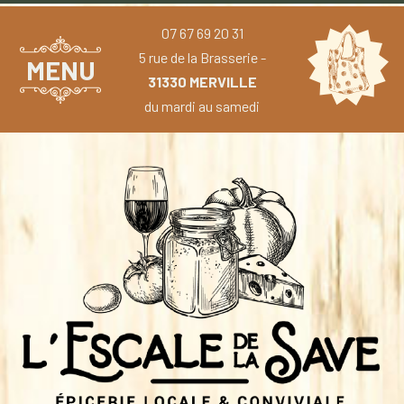
07 67 69 20 31
5 rue de la Brasserie -
MENU
31330 MERVILLE
du mardi au samedi