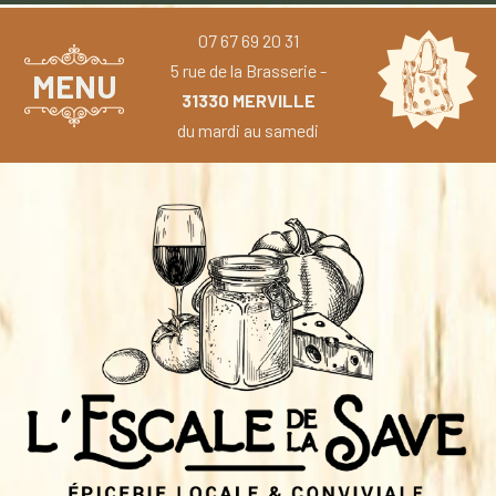
07 67 69 20 31
5 rue de la Brasserie -
MENU
31330 MERVILLE
du mardi au samedi