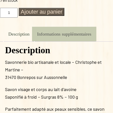
7 en stock
quantité
Ajouter au panier
de
SAVON
LE
CALIN
Description
Informations supplémentaires
Description
Savonnerie bio artisanale et locale – Christophe et
Martine –
31470 Bonrepos sur Aussonnelle
Savon visage et corps au lait d’avoine
Saponifié à froid – Surgras 8% – 100 g
Parfaitement adapté aux peaux sensibles, ce savon