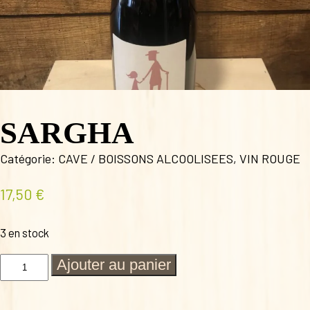
SARGHA
Catégorie:
CAVE / BOISSONS ALCOOLISEES
,
VIN ROUGE
17,50
€
3 en stock
quantité
Ajouter au panier
de
SARGHA