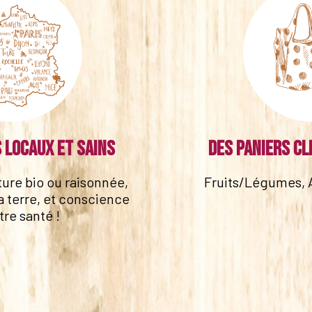
 locaux et sains
Des paniers cl
lture bio ou raisonnée,
Fruits/Légumes, 
a terre, et conscience
tre santé !