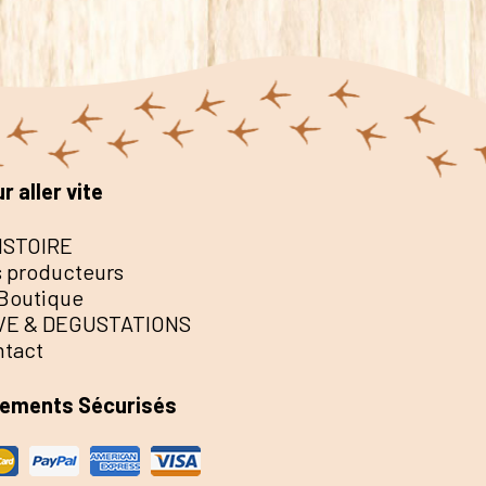
r aller vite
ISTOIRE
 producteurs
Boutique
VE & DEGUSTATIONS
ntact
iements Sécurisés