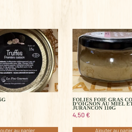
5G
FOLIES FOIE GRAS C
D’OIGNON AU MIEL E
JURANCON 110G
4,50
€
jouter au panier
Ajouter au pani