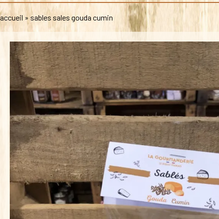
accueil
»
sables sales gouda cumin