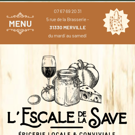
07 67 69 20 31
5 rue de la Brasserie -
MENU
31330 MERVILLE
du mardi au samedi