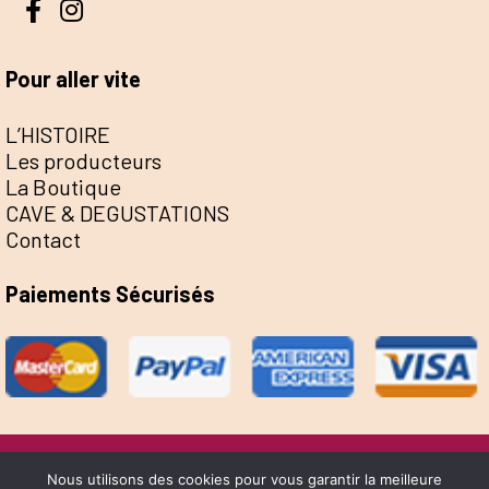
Pour aller vite
L’HISTOIRE
Les producteurs
La Boutique
CAVE & DEGUSTATIONS
Contact
Paiements Sécurisés
@Escale de la Save 2022 - Réalisation Sophie
Nous utilisons des cookies pour vous garantir la meilleure