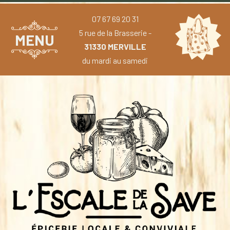
07 67 69 20 31
5 rue de la Brasserie -
MENU
31330 MERVILLE
du mardi au samedi