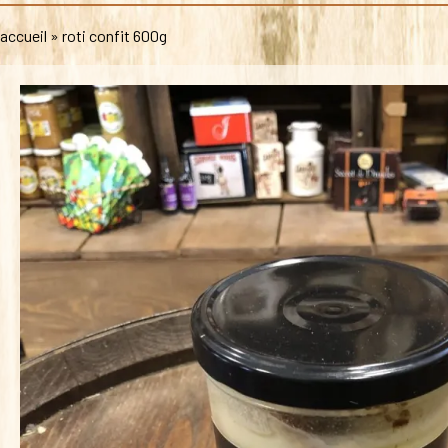
accueil
»
roti confit 600g