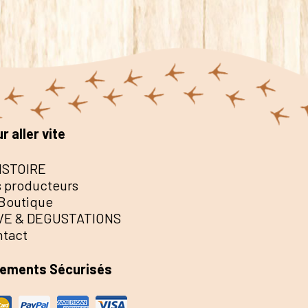
r aller vite
ISTOIRE
 producteurs
Boutique
VE & DEGUSTATIONS
ntact
iements Sécurisés