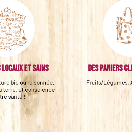
 locaux et sains
Des paniers cl
lture bio ou raisonnée,
Fruits/Légumes, 
a terre, et conscience
tre santé !