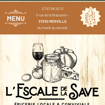
07 67 69 20 31
5 rue de la Brasserie -
MENU
31330 MERVILLE
du mardi au samedi