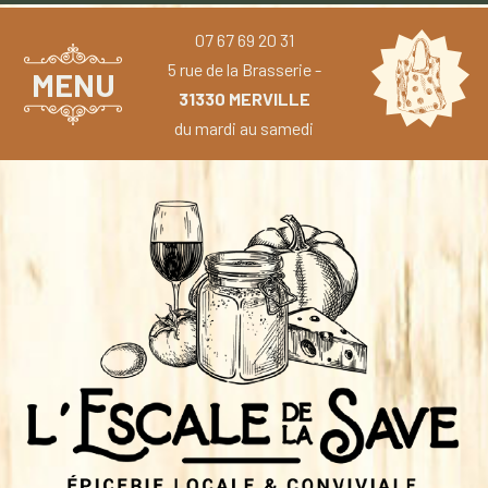
07 67 69 20 31
5 rue de la Brasserie -
MENU
31330 MERVILLE
du mardi au samedi