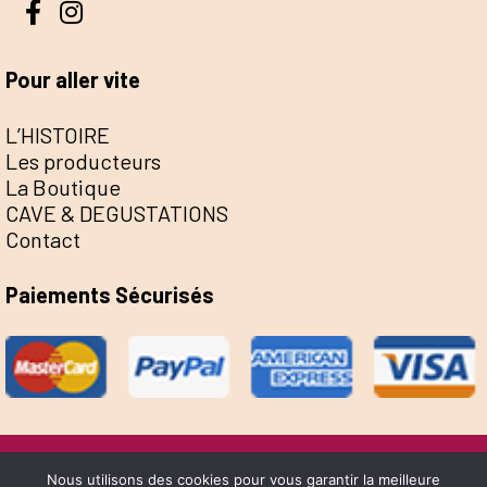
Pour aller vite
L’HISTOIRE
Les producteurs
La Boutique
CAVE & DEGUSTATIONS
Contact
Paiements Sécurisés
@Escale de la Save 2022 - Réalisation Sophie
Nous utilisons des cookies pour vous garantir la meilleure