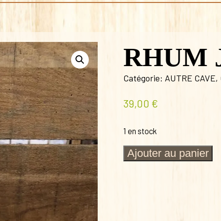
RHUM 
Catégorie:
AUTRE CAVE
,
39,00
€
1 en stock
quantité
Ajouter au panier
de
RHUM
JUNGLE