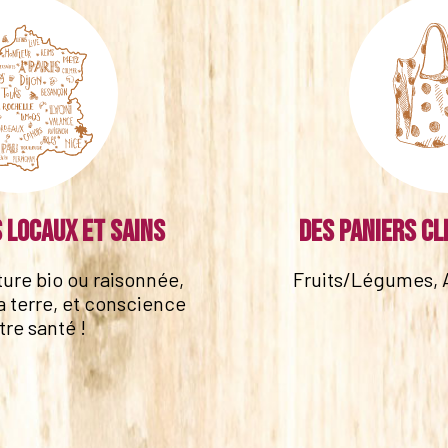
 locaux et sains
Des paniers cl
lture bio ou raisonnée,
Fruits/Légumes, 
a terre, et conscience
tre santé !