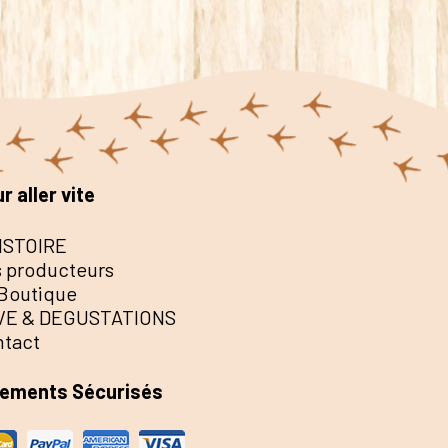
r aller vite
ISTOIRE
 producteurs
Boutique
VE & DEGUSTATIONS
ntact
iements Sécurisés