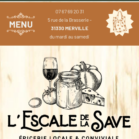
07 67 69 20 31
5 rue de la Brasserie -
MENU
31330 MERVILLE
du mardi au samedi