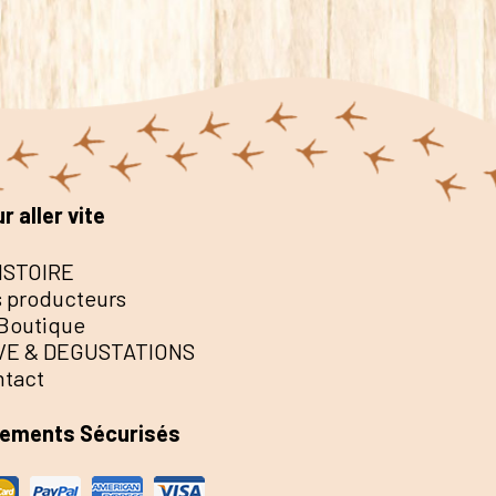
r aller vite
ISTOIRE
 producteurs
Boutique
VE & DEGUSTATIONS
ntact
iements Sécurisés