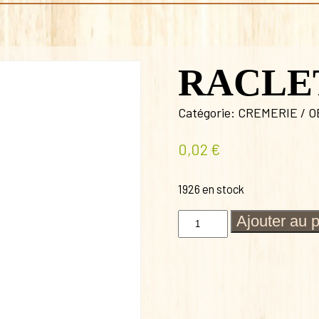
RACLE
Catégorie:
CREMERIE / O
0,02
€
1926 en stock
quantité
Ajouter au 
de
RACLETTE
FUMEE