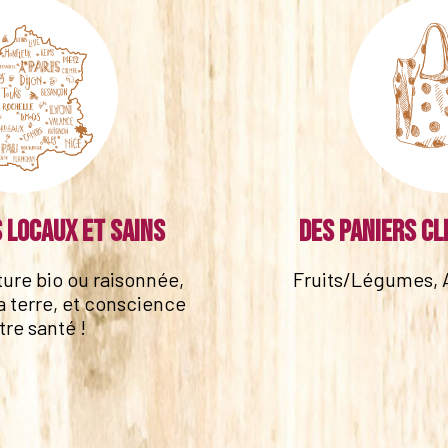
 locaux et sains
Des paniers cl
lture bio ou raisonnée,
Fruits/Légumes, 
a terre, et conscience
tre santé !