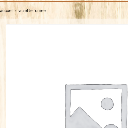
accueil
»
raclette fumee