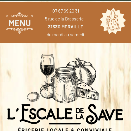
07 67 69 20 31
5 rue de la Brasserie -
MENU
31330 MERVILLE
du mardi au samedi