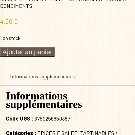
CONDIMENTS
4,50
€
1 en stock
quantité
Ajouter au panier
de
Poichichade
CORIANDRE
FRAICHE
Informations supplémentaires
Informations
supplémentaires
Code UGS :
3760256650387
Catégories :
EPICERIE SALEE
,
TARTINABLES /