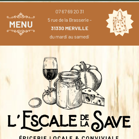
07 67 69 20 31
5 rue de la Brasserie -
MENU
31330 MERVILLE
du mardi au samedi