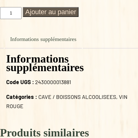
quantité
Ajouter au panier
de
PINOT
NOIR
BERNARD
Informations supplémentaires
HUMBRECHT
Informations
supplémentaires
Code UGS :
2430000013881
Catégories :
CAVE / BOISSONS ALCOOLISEES
,
VIN
ROUGE
Produits similaires