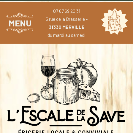
07 67 69 20 31
5 rue de la Brasserie -
MENU
31330 MERVILLE
du mardi au samedi