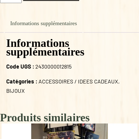
de
PETIT
BRACELET
ANNE
Informations supplémentaires
LYS
KREA
Informations
supplémentaires
Code UGS :
2430000012815
Catégories :
ACCESSOIRES / IDEES CADEAUX
,
BIJOUX
Produits similaires