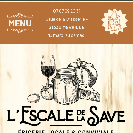
07 67 69 20 31
5 rue de la Brasserie -
MENU
31330 MERVILLE
du mardi au samedi