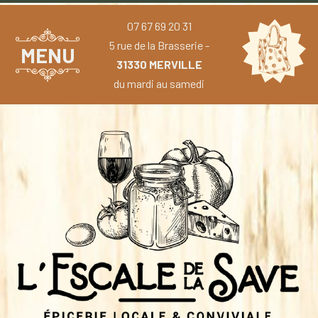
07 67 69 20 31
5 rue de la Brasserie -
MENU
31330 MERVILLE
du mardi au samedi