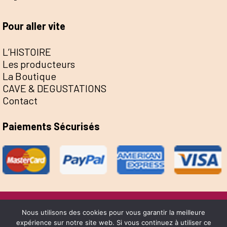
Pour aller vite
L’HISTOIRE
Les producteurs
La Boutique
CAVE & DEGUSTATIONS
Contact
Paiements Sécurisés
@Escale de la Save 2022 - Réalisation Sophie
Nous utilisons des cookies pour vous garantir la meilleure
expérience sur notre site web. Si vous continuez à utiliser ce