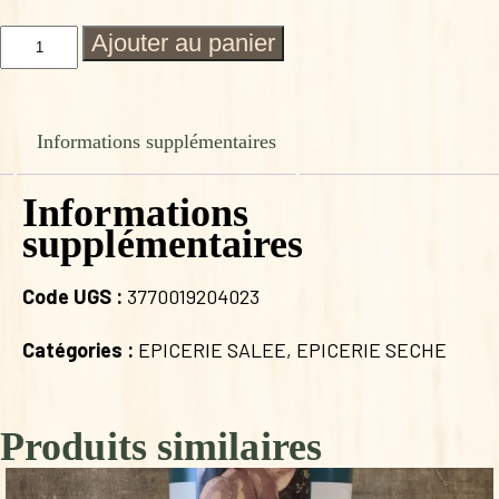
quantité
Ajouter au panier
de
NOISETTES
DECORTIQUEES
NATURE
Informations supplémentaires
200g
Informations
supplémentaires
Code UGS :
3770019204023
Catégories :
EPICERIE SALEE
,
EPICERIE SECHE
Produits similaires