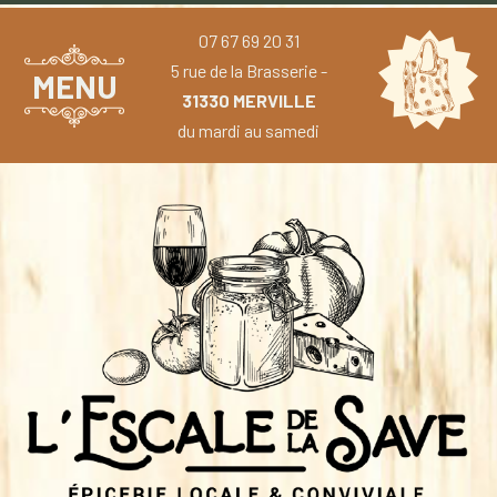
07 67 69 20 31
5 rue de la Brasserie -
MENU
31330 MERVILLE
du mardi au samedi