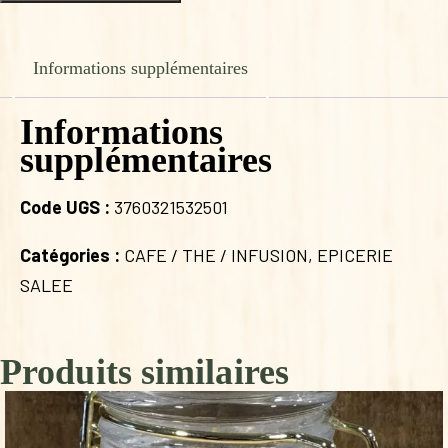
de
NOCTURNE
20
INFUSETTES
Informations supplémentaires
Informations
supplémentaires
Code UGS :
3760321532501
Catégories :
CAFE / THE / INFUSION
,
EPICERIE
SALEE
Produits similaires