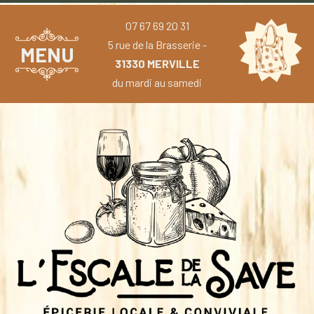
07 67 69 20 31
5 rue de la Brasserie -
MENU
31330 MERVILLE
du mardi au samedi