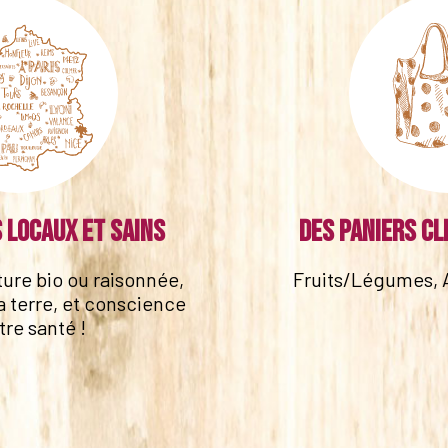
 locaux et sains
Des paniers cl
lture bio ou raisonnée,
Fruits/Légumes, 
a terre, et conscience
tre santé !