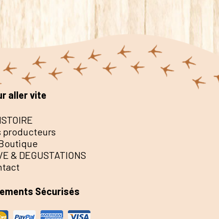
r aller vite
ISTOIRE
 producteurs
Boutique
VE & DEGUSTATIONS
ntact
iements Sécurisés