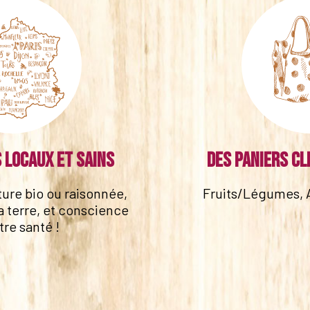
 locaux et sains
Des paniers cl
lture bio ou raisonnée,
Fruits/Légumes, 
a terre, et conscience
tre santé !