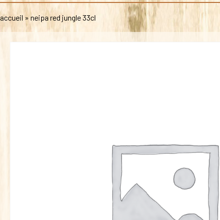
accueil
»
neipa red jungle 33cl