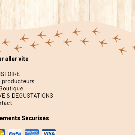
r aller vite
ISTOIRE
 producteurs
Boutique
VE & DEGUSTATIONS
ntact
iements Sécurisés