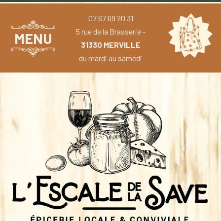
07 67 69 20 31
5 rue de la Brasserie -
MENU
31330 MERVILLE
du mardi au samedi