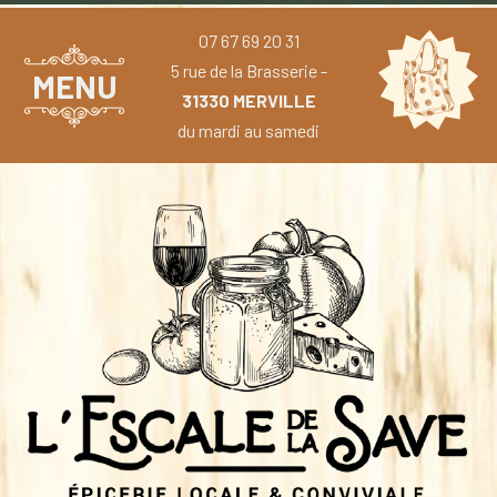
07 67 69 20 31
5 rue de la Brasserie -
MENU
31330 MERVILLE
du mardi au samedi