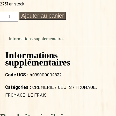
2731 en stock
quantité
Ajouter au panier
de
MIXTE
VACHE
BREBIS
Informations supplémentaires
FERME
CASAVIELLE
Informations
supplémentaires
Code UGS :
4099900004832
Catégories :
CREMERIE / OEUFS / FROMAGE
,
FROMAGE
,
LE FRAIS