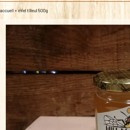
accueil
»
miel tilleul 500g