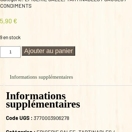
CONDIMENTS
5,90
€
9 en stock
quantité
Ajouter au panier
de
MEZE
OLIVES
KALAMATA
Informations supplémentaires
KALIOS
90G
Informations
supplémentaires
Code UGS :
3770003906278
Catégories :
EPICERIE SALEE
,
TARTINABLES /