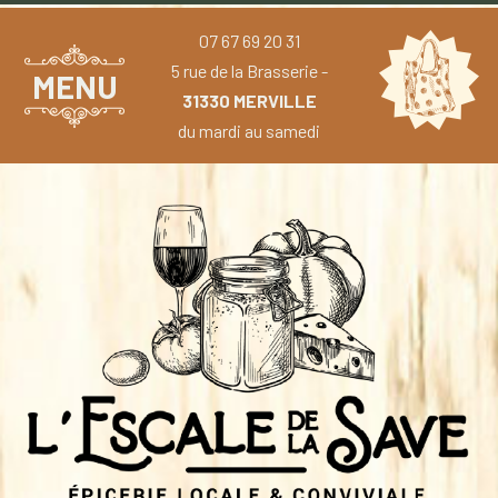
07 67 69 20 31
5 rue de la Brasserie -
MENU
31330 MERVILLE
du mardi au samedi