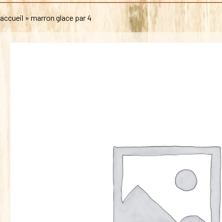
accueil
»
marron glace par 4