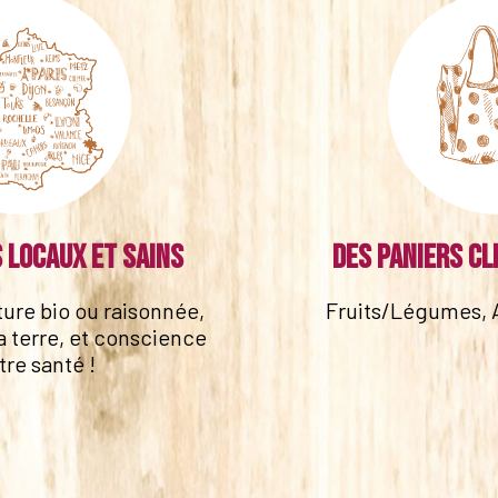
 locaux et sains
Des paniers cl
lture bio ou raisonnée,
Fruits/Légumes, 
a terre, et conscience
tre santé !