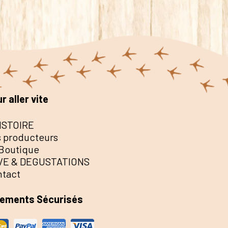
r aller vite
ISTOIRE
 producteurs
Boutique
VE & DEGUSTATIONS
ntact
iements Sécurisés