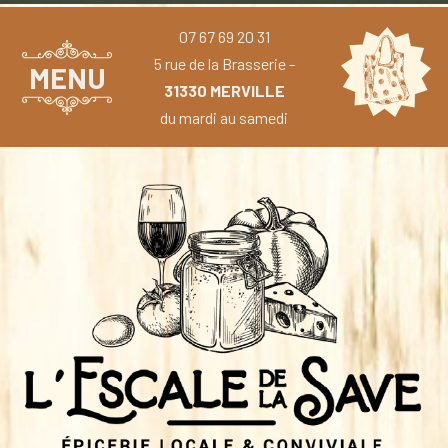
07 67 69 20 31
5 rue de la Brasserie -
MENU
31330 MERVILLE
du mardi au samedi