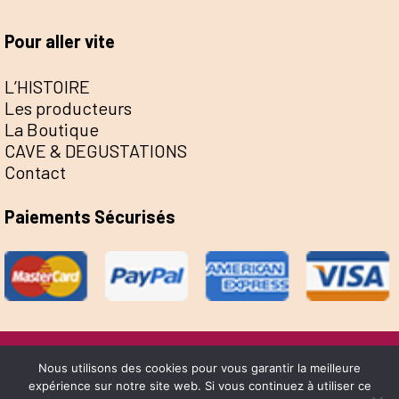
Pour aller vite
L’HISTOIRE
Les producteurs
La Boutique
CAVE & DEGUSTATIONS
Contact
Paiements Sécurisés
@Escale de la Save 2022 - Réalisation Sophie
Nous utilisons des cookies pour vous garantir la meilleure
expérience sur notre site web. Si vous continuez à utiliser ce
Bernard &
Yume Design
-
Mentions Légales
-