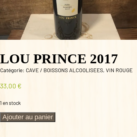
LOU PRINCE 2017
Catégorie:
CAVE / BOISSONS ALCOOLISEES
,
VIN ROUGE
33,00
€
1 en stock
quantité
Ajouter au panier
de
LOU
PRINCE