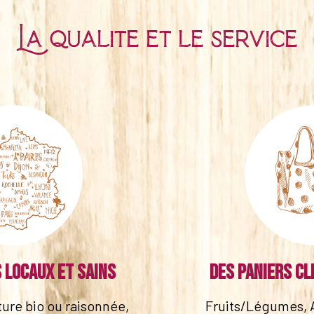
La qualité et le service
 locaux et sains
Des paniers cl
lture bio ou raisonnée,
Fruits/Légumes, 