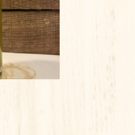
MON
GRAND
PERE
25
CL