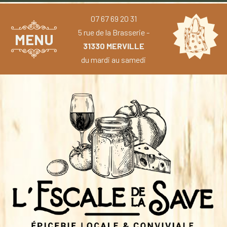
07 67 69 20 31
5 rue de la Brasserie -
MENU
31330 MERVILLE
du mardi au samedi