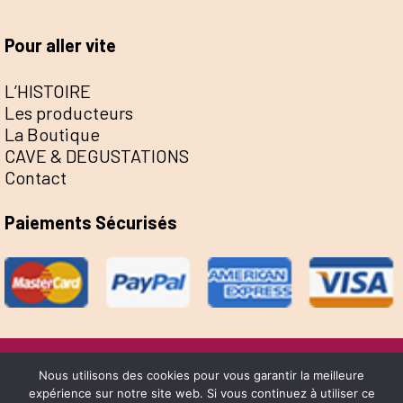
Pour aller vite
L’HISTOIRE
Les producteurs
La Boutique
CAVE & DEGUSTATIONS
Contact
Paiements Sécurisés
@Escale de la Save 2022 - Réalisation Sophie
Nous utilisons des cookies pour vous garantir la meilleure
expérience sur notre site web. Si vous continuez à utiliser ce
Bernard &
Yume Design
-
Mentions Légales
-