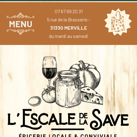
07 67 69 20 31
5 rue de la Brasserie -
MENU
31330 MERVILLE
du mardi au samedi