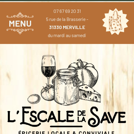
07 67 69 20 31
5 rue de la Brasserie -
MENU
31330 MERVILLE
du mardi au samedi