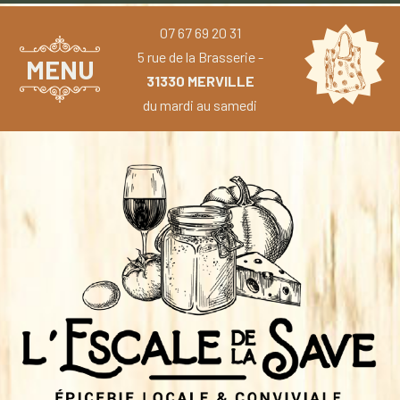
07 67 69 20 31
5 rue de la Brasserie -
MENU
31330 MERVILLE
du mardi au samedi