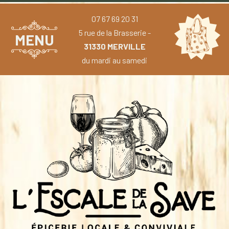
07 67 69 20 31
5 rue de la Brasserie -
MENU
31330 MERVILLE
du mardi au samedi