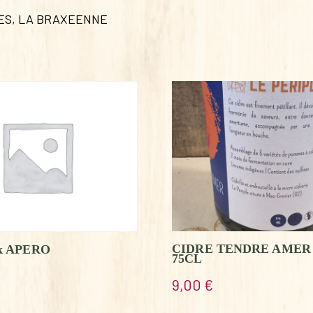
ES
,
LA BRAXEENNE
CIDRE TENDRE AME
ck APERO
75CL
9,00
€