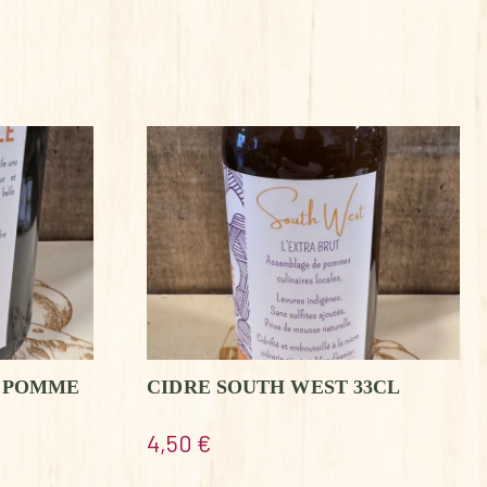
R POMME
CIDRE SOUTH WEST 33CL
4,50
€