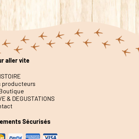
r aller vite
ISTOIRE
 producteurs
Boutique
VE & DEGUSTATIONS
ntact
iements Sécurisés