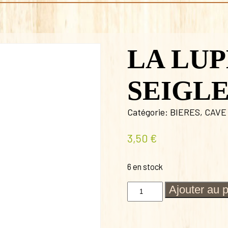
LA LU
SEIGLE
Catégorie:
BIERES
,
CAVE
3,50
€
6 en stock
quantité
Ajouter au 
de
LA
LUPERCALE