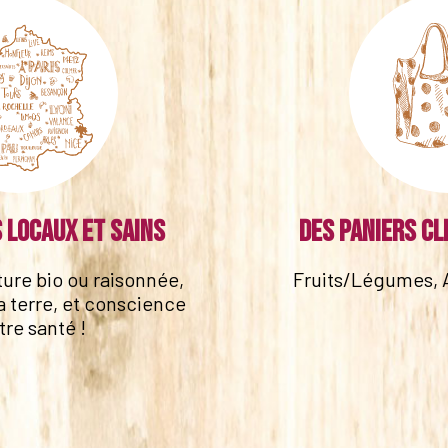
 locaux et sains
Des paniers cl
lture bio ou raisonnée,
Fruits/Légumes, 
a terre, et conscience
tre santé !