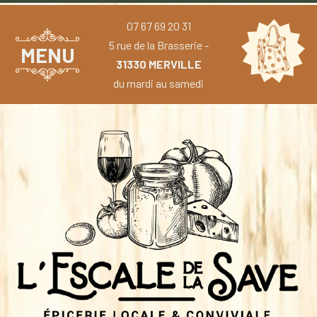
07 67 69 20 31
5 rue de la Brasserie -
MENU
31330 MERVILLE
du mardi au samedi