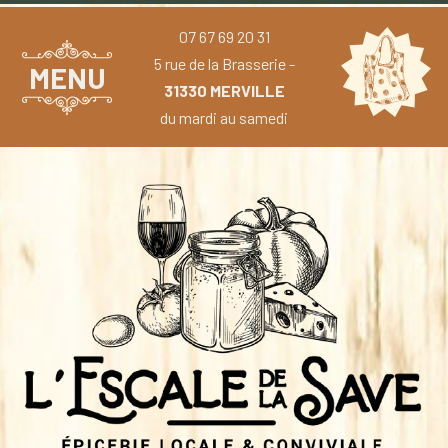
07 67 69 20 31
5 rue de la Brasserie -
MENU
31330 MERVILLE
du mardi au samedi