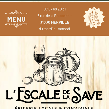
07 67 69 20 31
5 rue de la Brasserie -
MENU
31330 MERVILLE
du mardi au samedi