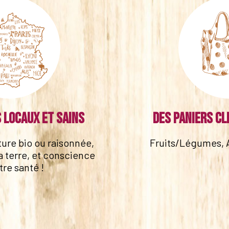
 locaux et sains
Des paniers cl
lture bio ou raisonnée,
Fruits/Légumes, 
a terre, et conscience
tre santé !