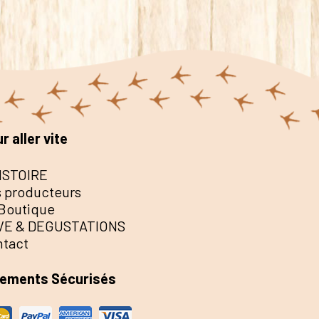
r aller vite
ISTOIRE
 producteurs
Boutique
VE & DEGUSTATIONS
ntact
iements Sécurisés