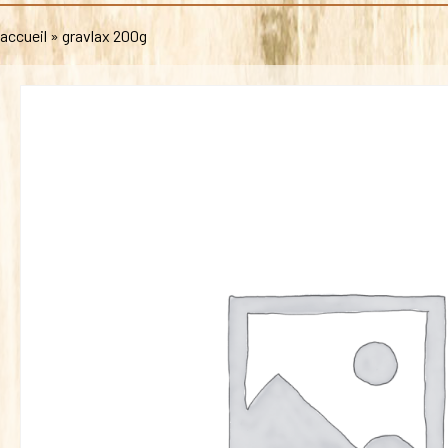
accueil
»
gravlax 200g