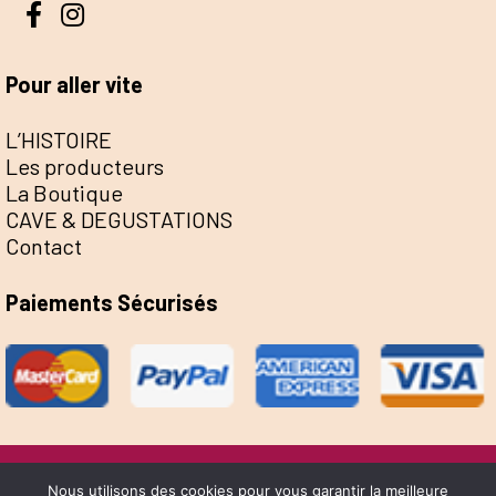
Pour aller vite
L’HISTOIRE
Les producteurs
La Boutique
CAVE & DEGUSTATIONS
Contact
Paiements Sécurisés
@Escale de la Save 2022 - Réalisation Sophie
Nous utilisons des cookies pour vous garantir la meilleure