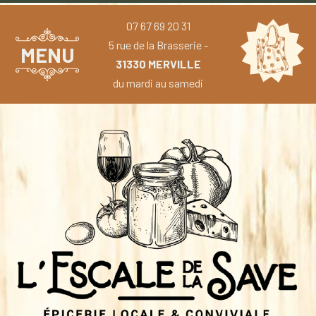
07 67 69 20 31
5 rue de la Brasserie -
MENU
31330 MERVILLE
du mardi au samedi