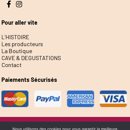
Pour aller vite
L’HISTOIRE
Les producteurs
La Boutique
CAVE & DEGUSTATIONS
Contact
Paiements Sécurisés
@Escale de la Save 2022 - Réalisation Sophie
Nous utilisons des cookies pour vous garantir la meilleure