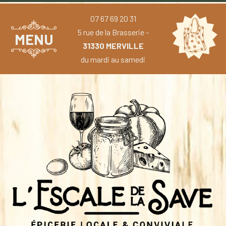
07 67 69 20 31
5 rue de la Brasserie -
MENU
31330 MERVILLE
du mardi au samedi