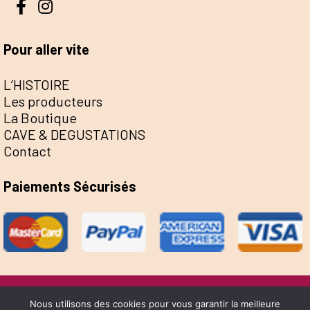
Pour aller vite
L’HISTOIRE
Les producteurs
La Boutique
CAVE & DEGUSTATIONS
Contact
Paiements Sécurisés
@Escale de la Save 2022 - Réalisation Sophie
Nous utilisons des cookies pour vous garantir la meilleure