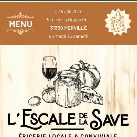
07 67 69 20 31
5 rue de la Brasserie -
MENU
31330 MERVILLE
du mardi au samedi