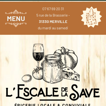
07 67 69 20 31
5 rue de la Brasserie -
MENU
31330 MERVILLE
du mardi au samedi