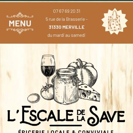
07 67 69 20 31
5 rue de la Brasserie -
MENU
31330 MERVILLE
du mardi au samedi