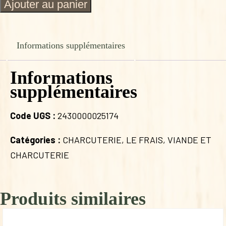
quantité
Ajouter au panier
de
FOIE
GRAS
450G
Informations supplémentaires
COTEAUX
BLANCS
Informations
supplémentaires
Code UGS :
2430000025174
Catégories :
CHARCUTERIE
,
LE FRAIS
,
VIANDE ET
CHARCUTERIE
Produits similaires