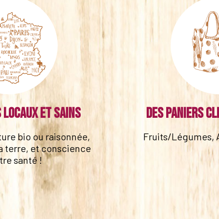
 locaux et sains
Des paniers cl
lture bio ou raisonnée,
Fruits/Légumes, 
a terre, et conscience
tre santé !