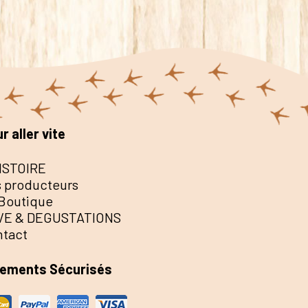
r aller vite
ISTOIRE
 producteurs
Boutique
VE & DEGUSTATIONS
ntact
iements Sécurisés