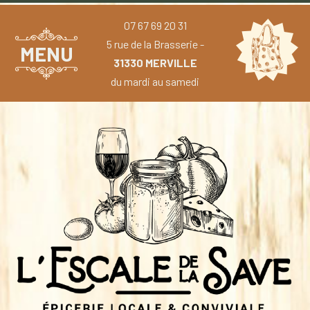
07 67 69 20 31
5 rue de la Brasserie -
MENU
31330 MERVILLE
du mardi au samedi