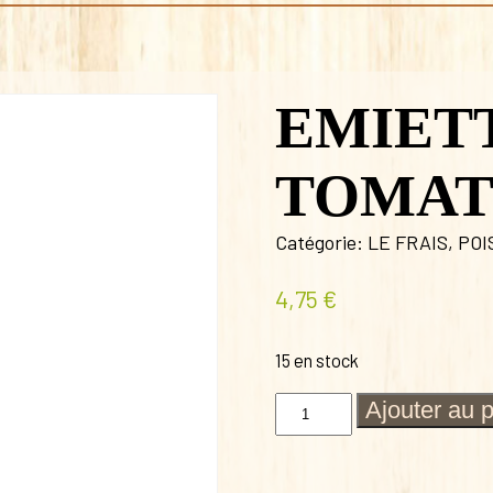
EMIET
TOMAT
Catégorie:
LE FRAIS
,
POI
4,75
€
15 en stock
quantité
Ajouter au 
de
EMIETTE
DE