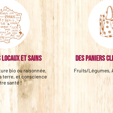
 locaux et sains
Des paniers cl
lture bio ou raisonnée,
Fruits/Légumes, 
a terre, et conscience
tre santé !