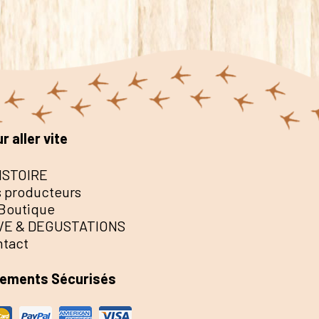
r aller vite
ISTOIRE
 producteurs
Boutique
VE & DEGUSTATIONS
ntact
iements Sécurisés