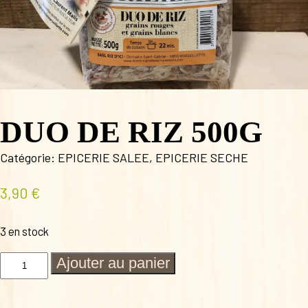
DUO DE RIZ 500G
Catégorie:
EPICERIE SALEE
,
EPICERIE SECHE
3,90
€
3 en stock
quantité
Ajouter au panier
de
DUO
DE