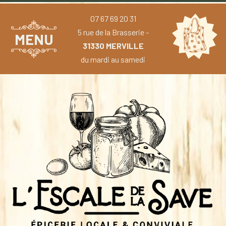
07 67 69 20 31
5 rue de la Brasserie -
MENU
31330 MERVILLE
du mardi au samedi