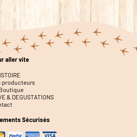
r aller vite
ISTOIRE
 producteurs
Boutique
VE & DEGUSTATIONS
ntact
iements Sécurisés