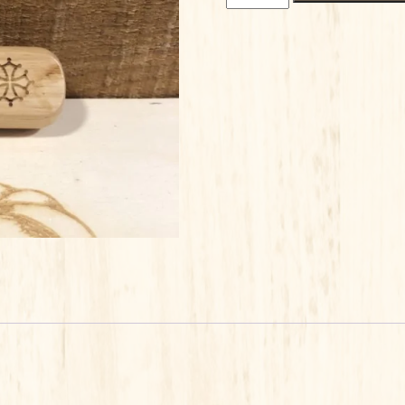
de
DECAPSULEUR
MANCHE
ERNESTINE
ET
CASTAGNOU