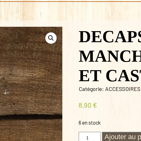
DECAP
MANCH
ET CA
Catégorie:
ACCESSOIRES
8,90
€
6 en stock
quantité
Ajouter au 