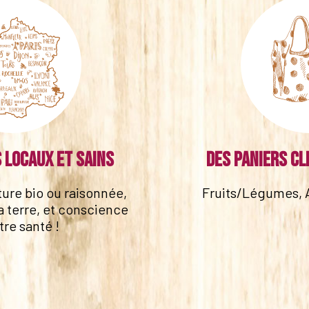
 locaux et sains
Des paniers cl
lture bio ou raisonnée,
Fruits/Légumes, 
a terre, et conscience
tre santé !