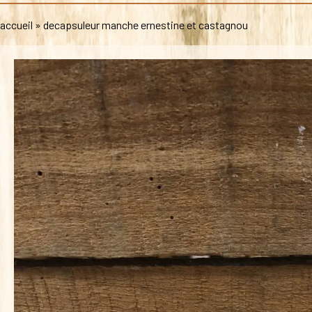
accueil
»
decapsuleur manche ernestine et castagnou