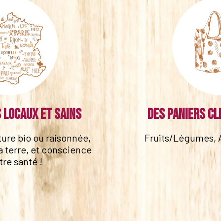
 locaux et sains
Des paniers cl
lture bio ou raisonnée,
Fruits/Légumes, 
a terre, et conscience
tre santé !