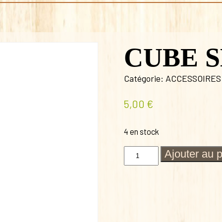
CUBE 
Catégorie:
ACCESSOIRES
5,00
€
4 en stock
quantité
Ajouter au 
de
CUBE
SERPENT