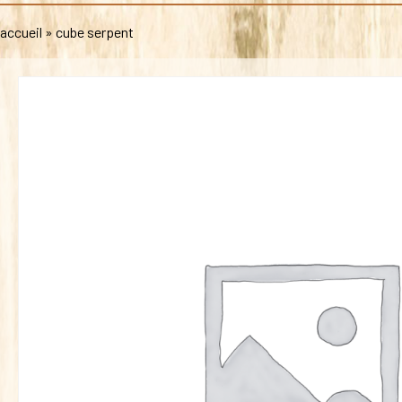
accueil
»
cube serpent