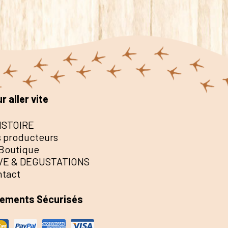
r aller vite
ISTOIRE
 producteurs
Boutique
VE & DEGUSTATIONS
ntact
iements Sécurisés