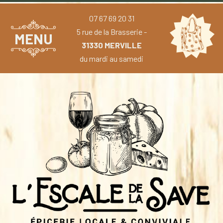
07 67 69 20 31
5 rue de la Brasserie -
MENU
31330 MERVILLE
du mardi au samedi